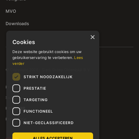
MVO
Downloads
×
Cookies
Deze website gebruikt cookies om uw
gebruikerservaring te verbeteren.
Lees
verder
© Copyright 2026 - Siers Groep Oldenzaal B.V.
STRIKT NOODZAKELIJK
Privacyverklaring
PRESTATIE
Support
TARGETING
Intranet
FUNCTIONEEL
Presentatie
NIET-GECLASSIFICEERD
ALLES ACCEPTEREN