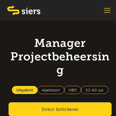
Manager
Projectbeheersin
g
Uitgelicht
Apeldoorn
HBO
32
-
40
uur
Direct Solliciteren