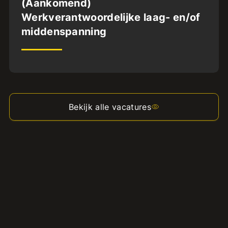
(Aankomend)
Werkverantwoordelijke laag- en/of
MBO4
middenspanning
32
uur
Bekijk alle vacatures