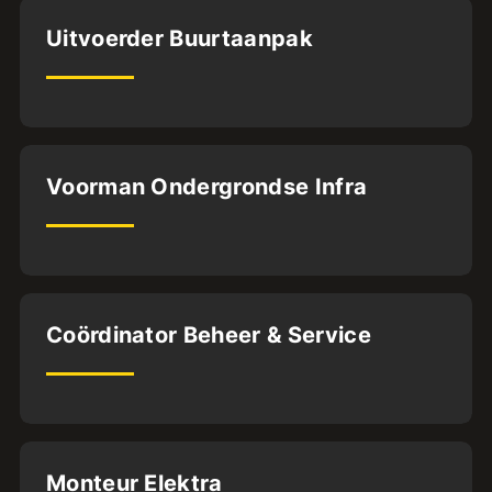
Dordrecht
Uitvoerder Buurtaanpak
MBO4
HBO
32
uur
Deventer
Voorman Ondergrondse Infra
MBO3
32
uur
Oldenzaal
Coördinator Beheer & Service
HBO
32
uur
Oldenzaal
Monteur Elektra