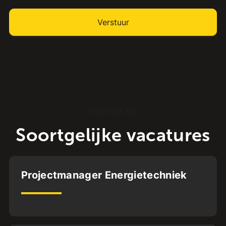
Werken bij
Soortgelijke vacatures
Oldenzaal
Projectmanager Energietechniek
HBO
WO
32
uur