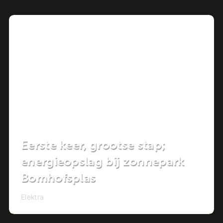
Project
Eerste keer, grootse stap;
energieopslag bij zonnepark
Bomhofsplas
Elektra