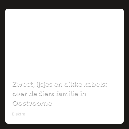
Project
Zweet, ijsjes en dikke kabels:
over de Siers familie in
Oostvoorne
Elektra