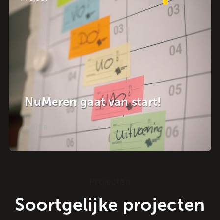
Een mijlpaal voor de
start!
energievoorziening
Elektra
-
Zwartsluis – Hasselt
Projecten
Soortgelijke projecten