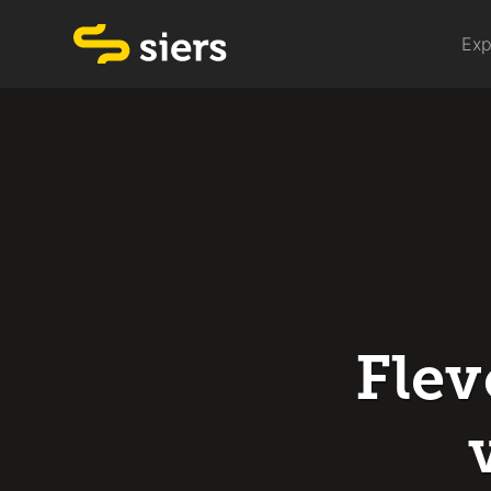
Exp
Flev