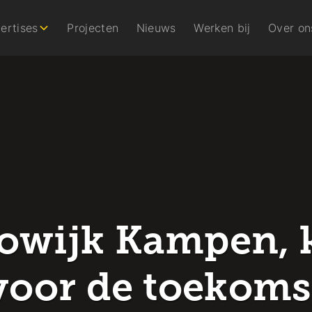
ertises
Projecten
Nieuws
Werken bij
Over on
owijk Kampen, 
voor de toekoms