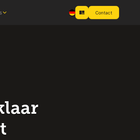
s
Contact
klaar
t