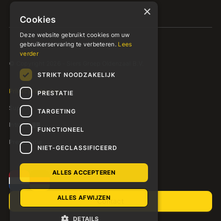
×
Cookies
Deze website gebruikt cookies om uw
gebruikerservaring te verbeteren.
Lees
verder
© Copyright 2026 - Siers Groep Oldenzaal B.V.
STRIKT NOODZAKELIJK
Privacyverklaring
PRESTATIE
Support
TARGETING
Intranet
FUNCTIONEEL
Presentatie
NIET-GECLASSIFICEERD
ALLES ACCEPTEREN
ALLES AFWIJZEN
Contact
DETAILS