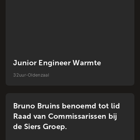
Junior Engineer Netuitbreiding
32
uur
-
Apeldoorn
Nieuws
Bruno Bruins benoemd tot lid
Raad van Commissarissen bij
de Siers Groep.