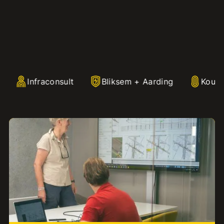
Infraconsult
Bliksem + Aarding
Koud