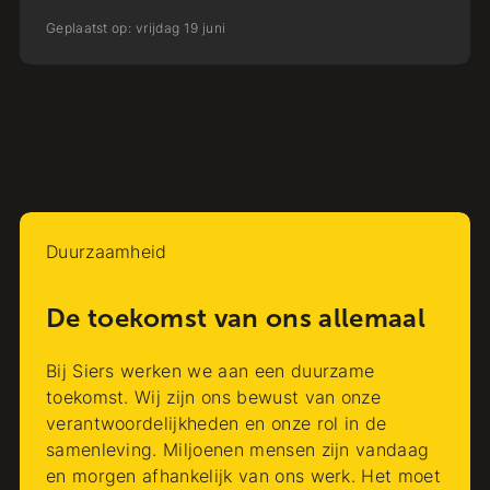
Geplaatst op:
vrijdag
19
juni
Duurzaamheid
De toekomst van ons allemaal
Bij Siers werken we aan een duurzame
toekomst. Wij zijn ons bewust van onze
verantwoordelijkheden en onze rol in de
samenleving. Miljoenen mensen zijn vandaag
en morgen afhankelijk van ons werk. Het moet