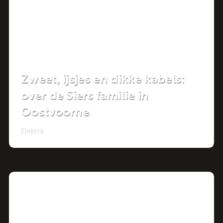
Zweet, ijsjes en dikke kabels:
over de Siers familie in
Oostvoorne
Elektra
Project