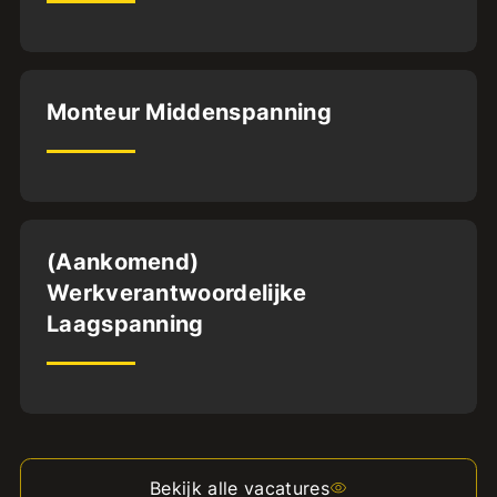
Oldenzaal
Monteur Middenspanning
32
uur
Dordrecht
(Aankomend)
Werkverantwoordelijke
MBO4
Laagspanning
32
uur
Bekijk alle vacatures