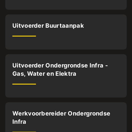
32
uur
Dordrecht
Uitvoerder Buurtaanpak
MBO4
HBO
32
uur
Dordrecht
Uitvoerder Ondergrondse Infra -
Gas, Water en Elektra
MBO4
HBO
32
uur
Dordrecht
Werkvoorbereider Ondergrondse
Infra
MBO4
32
uur