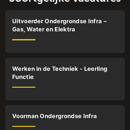
Deventer
Uitvoerder Ondergrondse Infra –
Gas, Water en Elektra
MBO4
HBO
32
uur
Dordrecht
Werken in de Techniek - Leerling
Functie
VMBO
40
uur
Dordrecht
Voorman Ondergrondse Infra
MBO3