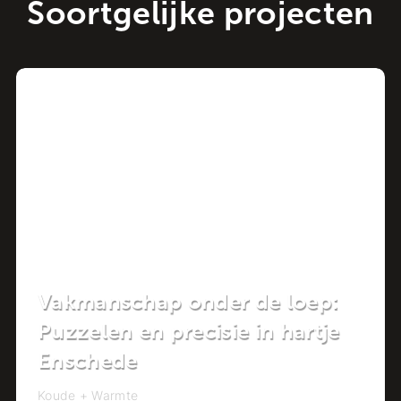
Soortgelijke projecten
Project
Vakmanschap onder de loep:
Puzzelen en precisie in hartje
Enschede
Koude + Warmte