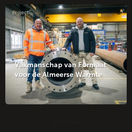
Project
Krachstroom in de Wijk: de
Energietransitie in het hart
van Raalte
Koude + Warmte
-
Raalte
Projecten