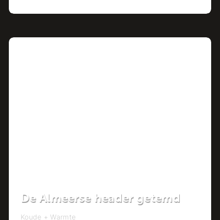
Project
De Almeerse header getemd
Koude + Warmte