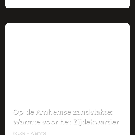
Project
Op de Arnhemse zandvlakte:
Warmte voor het Zijdekwartier
Koude + Warmte