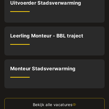
Zwolle
Uitvoerder Stadsverwarming
MBO4
32
uur
Deventer
Leerling Monteur - BBL traject
VMBO
MBO2
40
uur
Almere
Monteur Stadsverwarming
MBO2
32
uur
Bekijk alle vacatures