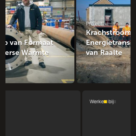
Project
Krachstroom in de Wijk: de
Energietransitie in het hart
van Raalte
Koude + Warmte
-
Raalte
Werken bij