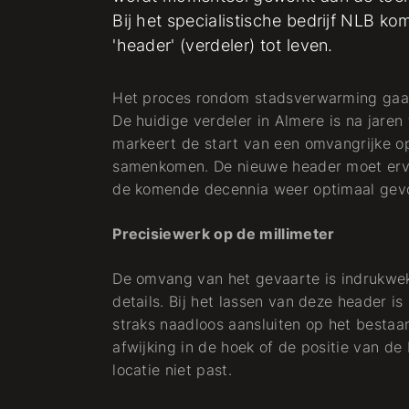
Bij het specialistische bedrijf NLB k
'header' (verdeler) tot leven.
Werkvoorbereider
Het proces rondom stadsverwarming gaat 
Stadsverwarming
De huidige verdeler in Almere is na jaren
markeert de start van een omvangrijke op
Koude + Warmte
samenkomen. De nieuwe header moet erv
de komende decennia weer optimaal gev
Precisiewerk op de millimeter
De omvang van het gevaarte is indrukwek
details. Bij het lassen van deze header is
straks naadloos aansluiten op het bestaa
afwijking in de hoek of de positie van de
locatie niet past.