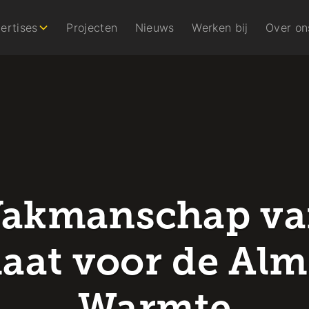
ertises
Projecten
Nieuws
Werken bij
Over on
akmanschap v
aat voor de Alm