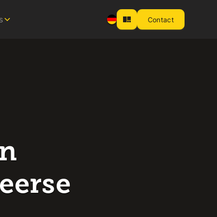
s
Contact
an
eerse