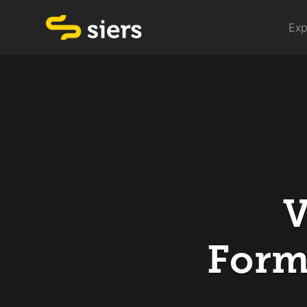
Exp
V
Form