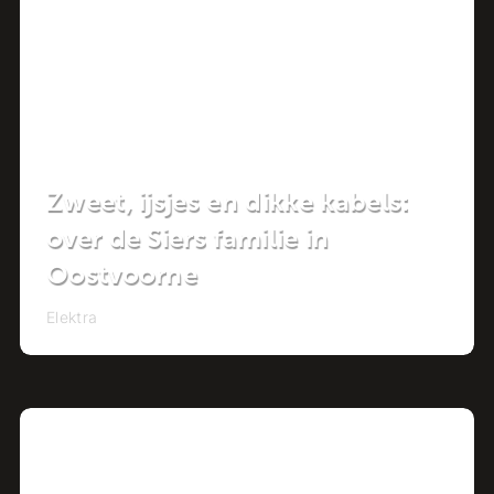
Zweet, ijsjes en dikke kabels:
over de Siers familie in
Oostvoorne
Elektra
Project