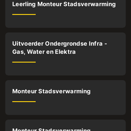
Almere
Leerling Monteur Stadsverwarming
BFS1
32
uur
Dordrecht
Uitvoerder Ondergrondse Infra -
Gas, Water en Elektra
32
uur
Almere
Monteur Stadsverwarming
BFS1
32
uur
Houten
Monteur Stadsverwarming