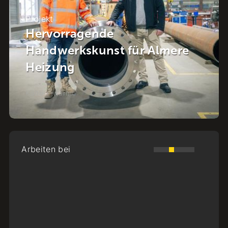
Projekt
Energie im Viertel: Die
Energiewende im Herzen von
Raalte
Kälte + Wärme
-
Raalte
Arbeiten bei