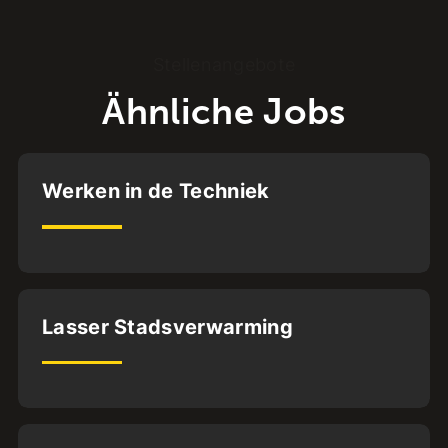
Stellenangebote
Ähnliche Jobs
Utrecht
Werken in de Techniek
BVA
32
uur
Almere
Lasser Stadsverwarming
BFS1
36
uur