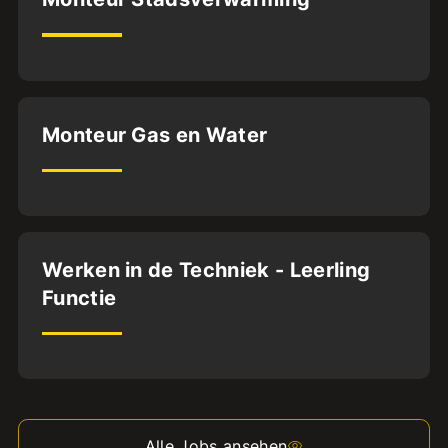
BFS1
32
uur
Dordrecht
Monteur Gas en Water
32
uur
Rotterdam
Werken in de Techniek - Leerling
Functie
BVA
32
uur
Alle Jobs ansehen