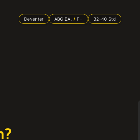
Deventer
ABG.BA.
FH
32
-
40
Std
n?