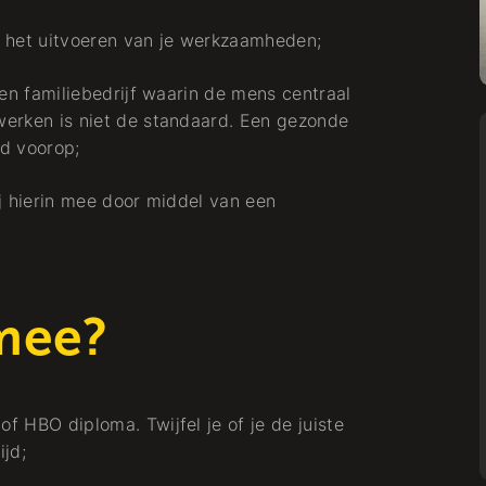
Kälte + Wärme
ij het uitvoeren van je werkzaamheden;
een familiebedrijf waarin de mens centraal
werken is niet de standaard. Een gezonde
jd voorop;
Arbeiten bei
ij hierin mee door middel van een
a
mee?
Monteur Gas en
Water
 HBO diploma. Twijfel je of je de juiste
Kälte + Wärme
ijd;