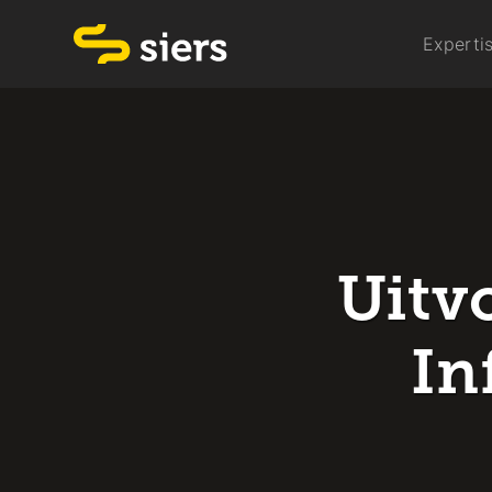
Experti
Uitv
In