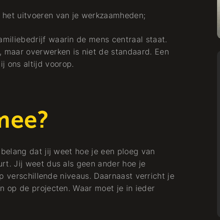
Kälte + Wärme
ij het uitvoeren van je werkzaamheden;
familiebedrijf waarin de mens centraal staat.
d, maar overwerken is niet de standaard. Een
j ons altijd voorop.
Arbeiten bei
mee?
Uitvoerder
Ondergrondse Infra
– Gas, Water en
elang dat jij weet hoe je een ploeg van
. Jij weet dus als geen ander hoe je
Elektra
p verschillende niveaus. Daarnaast verricht je
 op de projecten. Waar moet je in ieder
Kälte + Wärme