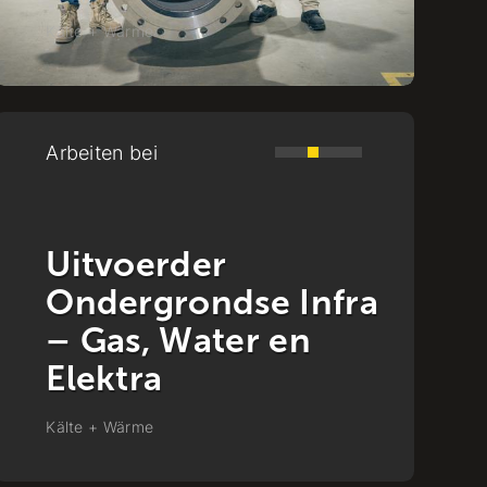
Kälte + Wärme
-
Raalte
K
Arbeiten bei
A
Uitvoerder
Stadsverwarming
Kälte + Wärme
K