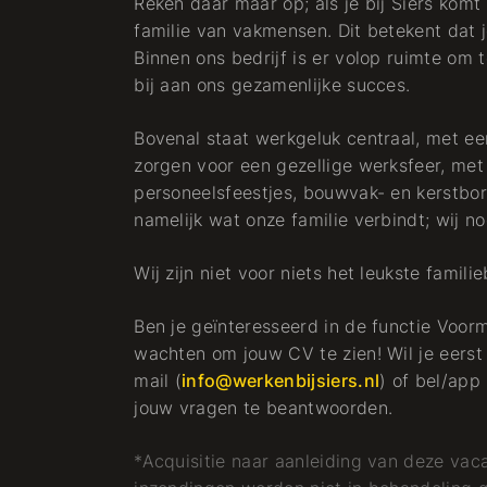
Reken daar maar op; als je bij Siers kom
familie van vakmensen. Dit betekent dat j
Binnen ons bedrijf is er volop ruimte om t
bij aan ons gezamenlijke succes.
Bovenal staat werkgeluk centraal, met ee
zorgen voor een gezellige werksfeer, met
personeelsfeestjes, bouwvak- en kerstborre
namelijk wat onze familie verbindt; wij 
Wij zijn niet voor niets het leukste famili
Ben je geïnteresseerd in de functie Voo
wachten om jouw CV te zien! Wil je eerst
mail (
info@werkenbijsiers.nl
) of bel/ap
jouw vragen te beantwoorden.
*Acquisitie naar aanleiding van deze vaca