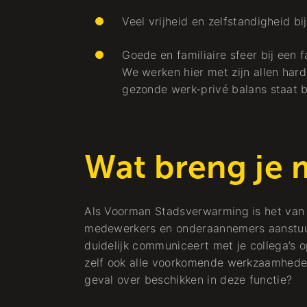
Kälte + Wärme
Veel vrijheid en zelfstandigheid b
Goede en familiaire sfeer bij een 
We werken hier met zijn allen har
gezonde werk-privé balans staat bi
Arbeiten bei
Wat breng je 
Werken in de
Als Voorman Stadsverwarming is het van b
medewerkers en onderaannemers aanstuurt
ng
Techniek
duidelijk communiceert met je collega’s o
zelf ook alle voorkomende werkzaamheden
Kälte + Wärme
-
Leerling
geval over beschikken in deze functie?