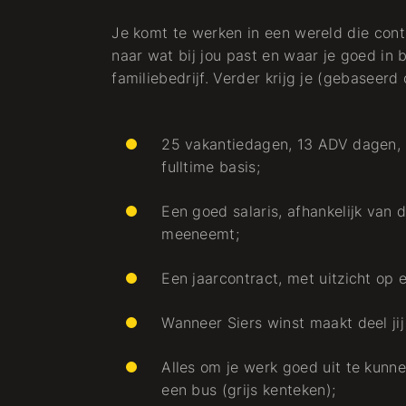
Je komt te werken in een wereld die cont
naar wat bij jou past en waar je goed in b
familiebedrijf. Verder krijg je (gebaseerd
25 vakantiedagen, 13 ADV dagen,
fulltime basis;
Een goed salaris, afhankelijk van d
meeneemt;
e
Een jaarcontract, met uitzicht op 
Projekt
Wanneer Siers winst maakt deel jij
et
De Almeerse
Alles om je werk goed uit te kunne
header getemd
een bus (grijs kenteken);