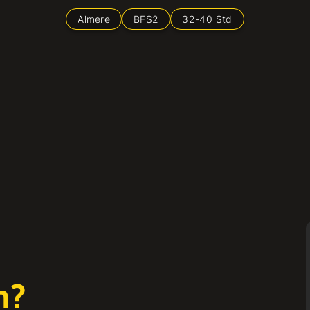
Almere
BFS2
32
-
40
Std
n?