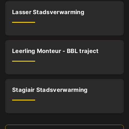
Almere
Lasser Stadsverwarming
BFS1
36
uur
Heel Nederland
Leerling Monteur - BBL traject
BVA
BFS1
40
uur
Utrecht
Stagiair Stadsverwarming
24
uur