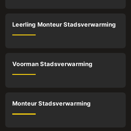
32
uur
Almere
Leerling Monteur Stadsverwarming
BFS1
32
uur
Utrecht
Voorman Stadsverwarming
BFS2
32
uur
Oldenzaal
Monteur Stadsverwarming
BFS1
32
uur