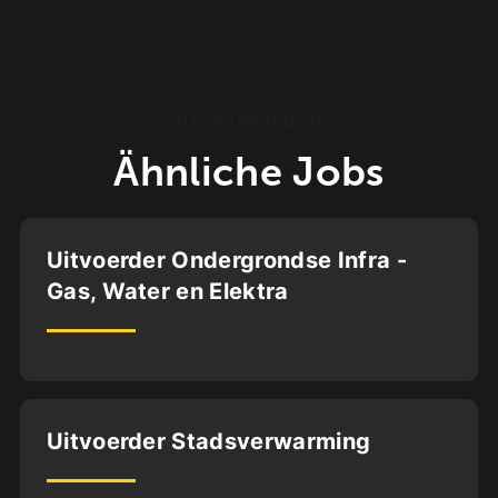
Stellenangebote
Ähnliche Jobs
Dordrecht
Uitvoerder Ondergrondse Infra -
Gas, Water en Elektra
32
uur
Zwolle
Uitvoerder Stadsverwarming
ABG.BA.