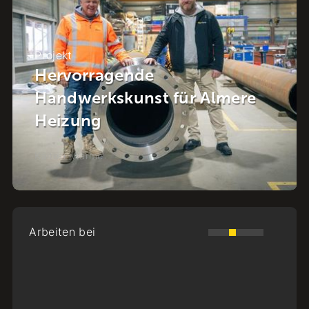
Projekt
Energie im Viertel: Die
Energiewende im Herzen von
Raalte
Kälte + Wärme
-
Raalte
Arbeiten bei