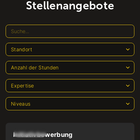
Stellenangebote
Standort
Anzahl der Stunden
Expertise
Niveaus
20
-
40
Std
Initiativbewerbung