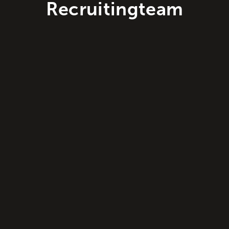
Recruitingteam
Christoph Roß