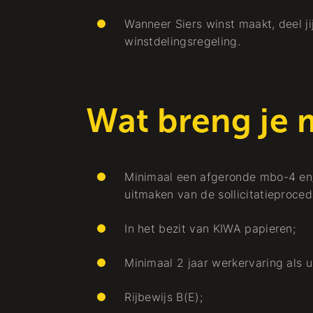
Project
Wanneer Siers winst maakt, deel j
et
De Almeerse
winstdelingsregeling.
header getemd
Koude + Warmte
Wat breng je 
Minimaal een afgeronde mbo-4 en
Werken bij
uitmaken van de sollicitatieproced
In het bezit van KIWA papieren;
Minimaal 2 jaar werkervaring als ui
Rijbewijs B(E);
Monteur