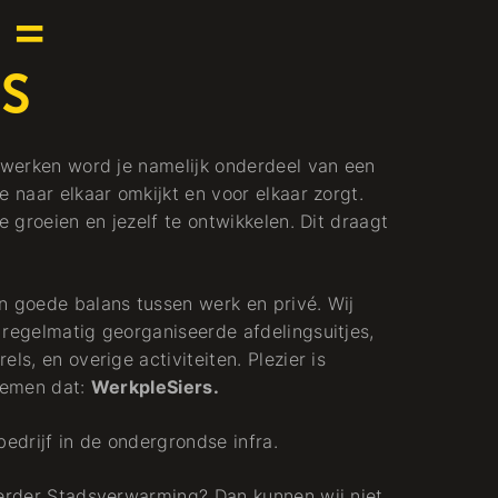
 =
RS
t werken word je namelijk onderdeel van een
e naar elkaar omkijkt en voor elkaar zorgt.
e groeien en jezelf te ontwikkelen. Dit draagt
n goede balans tussen werk en privé. Wij
 regelmatig georganiseerde afdelingsuitjes,
ls, en overige activiteiten. Plezier is
noemen dat:
WerkpleSiers.
iebedrijf in de ondergrondse infra.
oerder Stadsverwarming? Dan kunnen wij niet