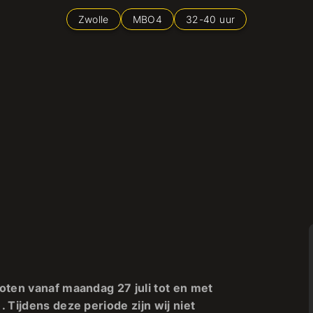
Zwolle
MBO4
32
-
40
uur
oten vanaf maandag 27 juli tot en met
 Tijdens deze periode zijn wij niet