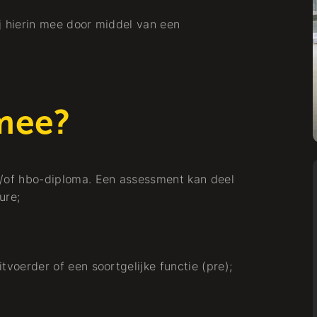
Vakmanschap van
ij hierin mee door middel van een
Formaat voor de
Almeerse Warmte
Koude + Warmte
mee?
/of hbo-diploma. Een assessment kan deel
Werken bij
ure;
tvoerder of een soortgelijke functie (pre);