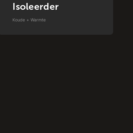
Lasser
Koude + Warmte
K