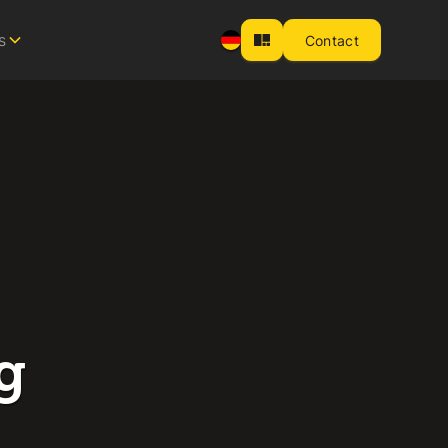
s
Contact
g