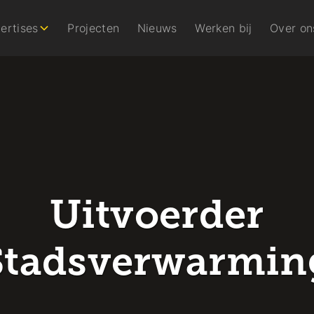
ertises
Projecten
Nieuws
Werken bij
Over on
Uitvoerder
Stadsverwarmin