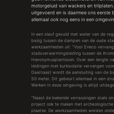
motorgeluid van wackers en trilplaten.
uitgevoerd en is daarmee ons eerste bi
Werkvoorbereider
allemaal ook nog eens in een omgevi
Stadsverwarming
In een sleuf gevuld met water van de re
bezig tussen de dampen van de oude stad
Koude + Warmte
werkzaamheden uit: “Voor Eneco vervang
stadsverwarmingsleiding tussen de Kro
Hieronymusplantsoen. Over een lengte v
leidingen met kurkisolatie vervangen voo
Daarnaast wordt de aansluiting van de b
50 meter. Dit gebeurt allemaal in een druk
Werken in deze omgeving is altijd uitdage
“Naast de bekende verrassingen zoals o
project ook te maken met archeologische 
plaatse. De werkzaamheden worden onder 