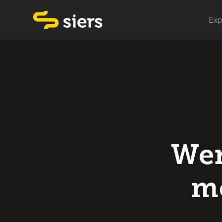
Exp
Wer
me