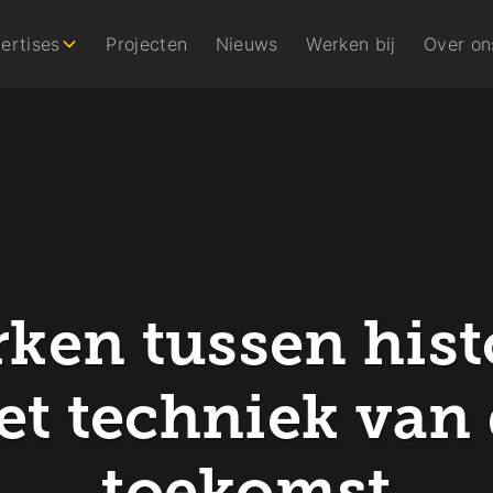
ertises
Projecten
Nieuws
Werken bij
Over on
ken tussen hist
t techniek van