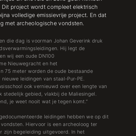
 Dit project wordt compleet elektrisch
jna volledige emissievrije project. En dat
ng met archeologische vondsten.
Pijpfitter
gen die dag is voorman Johan Geverink druk
sverwarmingsleidingen. Hij legt de
Koude + Warmte
en wij een oude DN100
mme Nieuwegracht en het
an 75 meter worden de oude bestaande
r nieuwe leidingen van staal-Pur-PE.
asisschool ook vernieuwd over een lengte van
 stedelijk gebied, vlakbij de Maliesingel.
nd, je weet nooit wat je tegen komt.”
ngedocumenteerde leidingen hebben we op dit
vondsten. Hiervoor is een archeoloog ter
zijn begeleiding uitgevoerd. In het