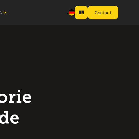
s
Contact
orie
 de