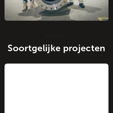
Koude + Warmte
-
Raalte
Projecten
Soortgelijke projecten
Project