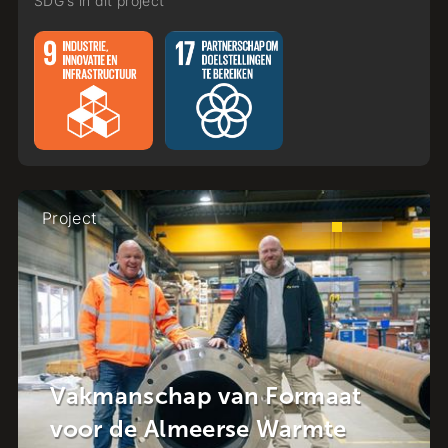
SDG's in dit project
Project
Krachstroom in d
van Formaat
Energietransitie i
rse Warmte
van Raalte