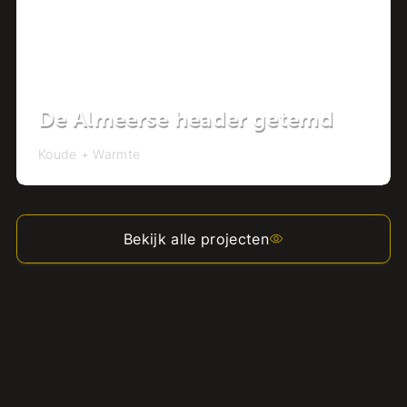
De Almeerse header getemd
Koude + Warmte
Bekijk alle projecten