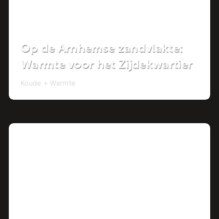
Op de Arnhemse zandvlakte:
Warmte voor het Zijdekwartier
Koude + Warmte
Project