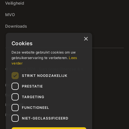
Veiligheid
MVO
Downloads
×
Cookies
Deze website gebruikt cookies om uw
gebruikerservaring te verbeteren.
Lees
verder
© Copyright 2026 - Siers Groep Oldenzaal B.V.
STRIKT NOODZAKELIJK
Privacyverklaring
PRESTATIE
Support
TARGETING
Intranet
FUNCTIONEEL
Presentatie
NIET-GECLASSIFICEERD