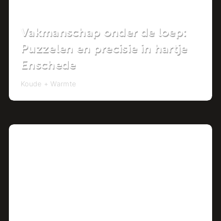
Vakmanschap onder de loep:
Puzzelen en precisie in hartje
Enschede
Koude + Warmte
Project