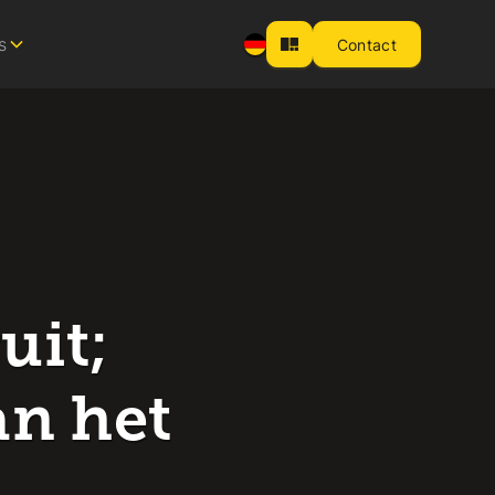
s
Contact
uit;
an het