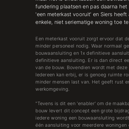
fundering plaatsen en pas daarna he
'een meterkast vooruit' en Siers heeft
ur -
enkele, niet seriematige woning toe t
Monteur Elektra
Een meterkast vooruit zorgt ervoor dat de
minder personeel nodig. Waar normaal ge
Elektra
bouwaansluiting en 1x definitieve aanslui
definitieve aansluiting. Er is dan direct
van de bouw. Bovendien wordt met deze 
Iedereen kan erbij, er is genoeg ruimte 
minder mensen last van. Het geeft rust en
werkomgeving.
"Tevens is dit een 'enabler' om de maakba
bouw levert dit concept een grote bijdra
iedere woning een bouwaansluiting wordt
één aansluiting voor meerdere woningen 