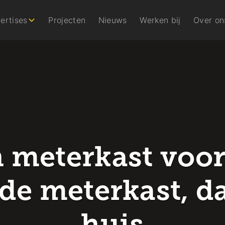
ertises
Projecten
Nieuws
Werken bij
Over on
 meterkast voor
 de meterkast, d