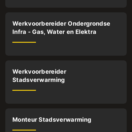
Dordrecht
Werkvoorbereider Ondergrondse
Infra - Gas, Water en Elektra
32
uur
Elst
Werkvoorbereider
Stadsverwarming
BFS2
ABG.BA.
32
uur
Houten
Monteur Stadsverwarming
BFS1