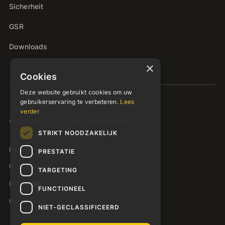
Sicherheit
GSR
Downloads
×
Cookies
Deze website gebruikt cookies om uw
gebruikerservaring te verbeteren.
Lees
verder
© Copyright 2026 - Siers Groep Oldenzaal B.V.
STRIKT NOODZAKELIJK
Datenschutzerklärung
PRESTATIE
Unterstützung
TARGETING
Intranet
FUNCTIONEEL
Präsentation
NIET-GECLASSIFICEERD