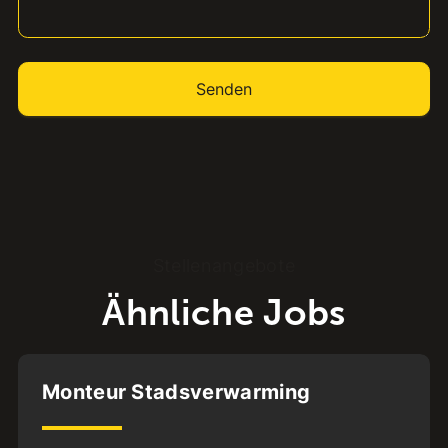
Stellenangebote
Ähnliche Jobs
Elst
Monteur Stadsverwarming
BFS1
32
uur