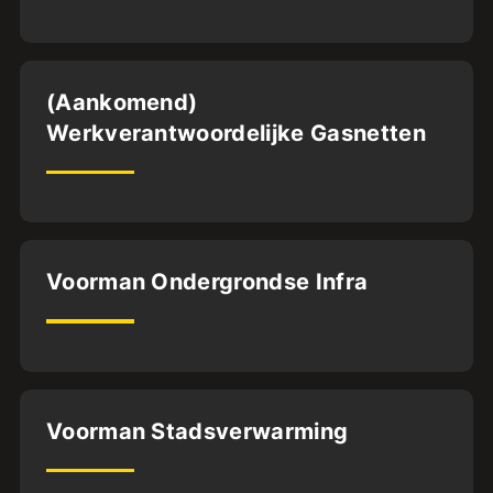
32
uur
Dordrecht
(Aankomend)
Werkverantwoordelijke Gasnetten
32
uur
Deventer
Voorman Ondergrondse Infra
BFS2
32
uur
Almere
Voorman Stadsverwarming
BFS2
32
uur