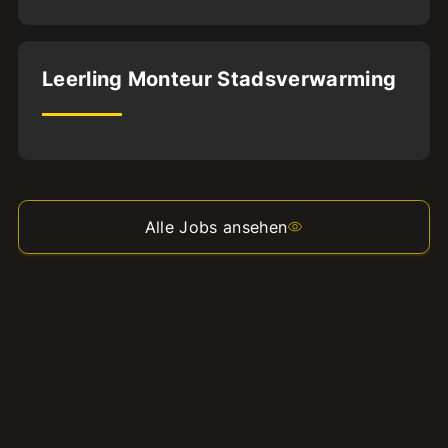
Almere
Leerling Monteur Stadsverwarming
BFS1
32
uur
Alle Jobs ansehen