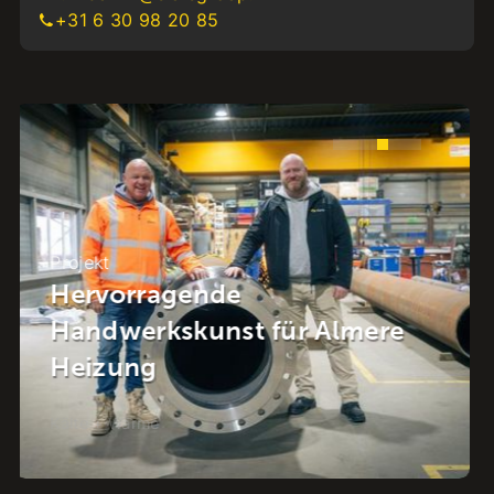
+31 6 30 98 20 85
Projekt
Energie im Viertel: Die
Energiewende im Herzen von
Raalte
Kälte + Wärme
-
Raalte