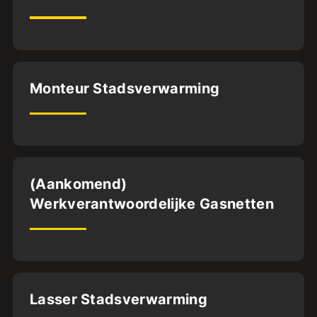
32
uur
Almere
Monteur Stadsverwarming
BFS1
32
uur
Dordrecht
(Aankomend)
Werkverantwoordelijke Gasnetten
32
uur
Almere
Lasser Stadsverwarming
BFS1