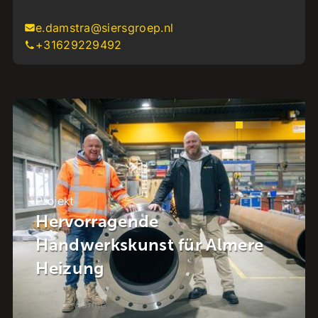
e.damstra@siersgroep.nl
+31629229492
Projekt
Energie im Viertel: Die
Energiewende im Herzen von
Raalte
Kälte + Wärme
-
Raalte