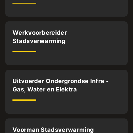
36
uur
Elst
Werkvoorbereider
Stadsverwarming
BFS2
ABG.BA.
32
uur
Dordrecht
Uitvoerder Ondergrondse Infra -
Gas, Water en Elektra
32
uur
Almere
Voorman Stadsverwarming