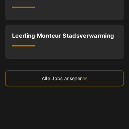
BFS2
32
uur
Utrecht
Leerling Monteur Stadsverwarming
BVA
32
uur
Alle Jobs ansehen