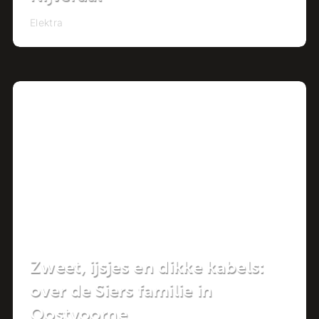
Elektra
Project
Zweet, ijsjes en dikke kabels:
over de Siers familie in
Oostvoorne