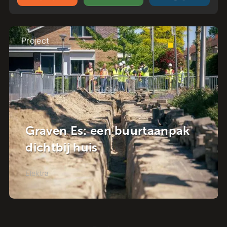
Project
pak
NuMeren gaat van start!
Elektra