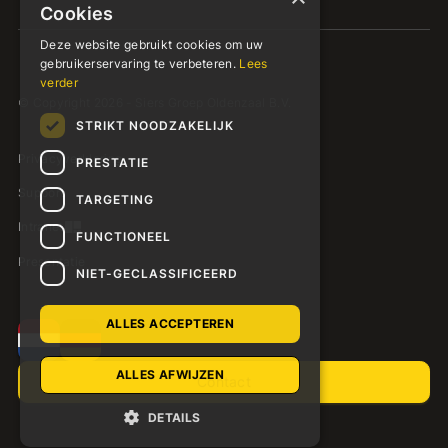
Cookies
Deze website gebruikt cookies om uw
gebruikerservaring te verbeteren.
Lees
verder
© Copyright 2026 - Siers Groep Oldenzaal B.V.
STRIKT NOODZAKELIJK
Privacyverklaring
PRESTATIE
Support
TARGETING
Intranet
FUNCTIONEEL
Presentatie
NIET-GECLASSIFICEERD
ALLES ACCEPTEREN
ALLES AFWIJZEN
Contact
DETAILS