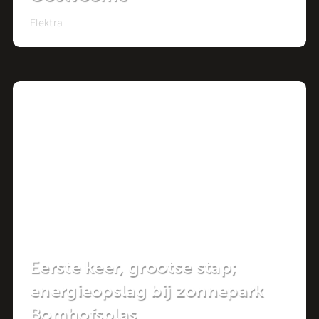
Elektra
Project
Eerste keer, grootse stap;
energieopslag bij zonnepark
Bomhofsplas