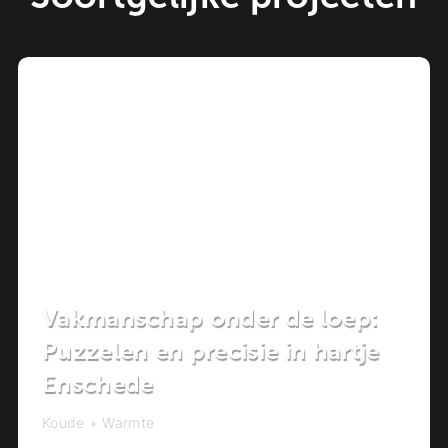
Project
Vakmanschap onder de loep:
Puzzelen en precisie in hartje
Enschede
Koude + Warmte