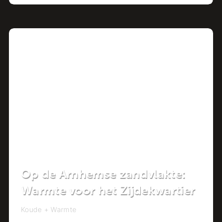
Project
Op de Arnhemse zandvlakte:
Warmte voor het Zijdekwartier
Koude + Warmte