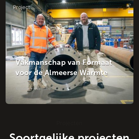
Project
Krachstroom in de Wijk: de
at
Energietransitie in het hart
e
van Raalte
Koude + Warmte
-
Raalte
Projecten
Soortgelijke projecten