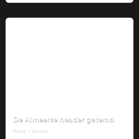
Project
De Almeerse header getemd
Koude + Warmte