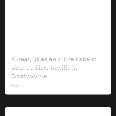
Project
Zweet, ijsjes en dikke kabels:
over de Siers familie in
Oostvoorne
Elektra