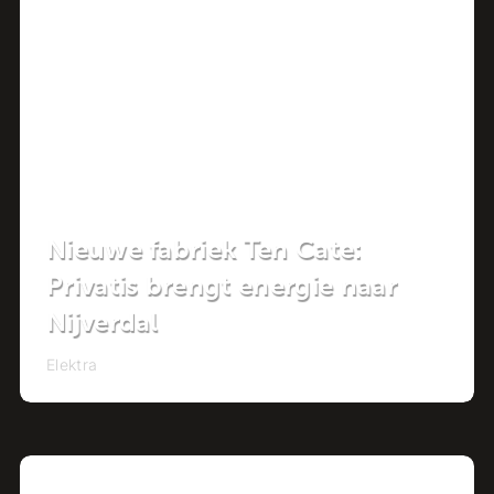
Project
Nieuwe fabriek Ten Cate:
Privatis brengt energie naar
Nijverdal
Elektra