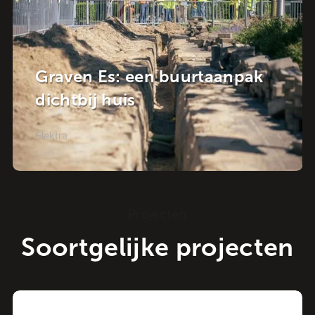
npak
NuMeren gaat van start!
Elektra
Projecten
Soortgelijke projecten