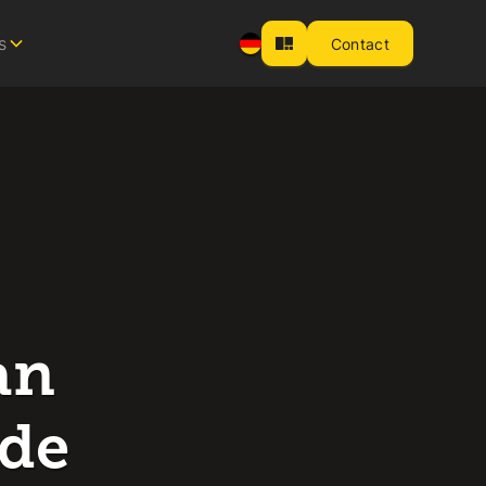
s
Contact
an
ede