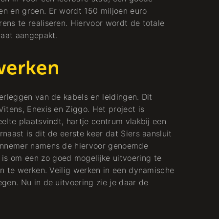
n en groen. Er wordt 150 miljoen euro
ns te realiseren. Hiervoor wordt de totale
aat aangepakt.
Pijpfitter
werken
Koude + Warmte
erleggen van de kabels en leidingen. Dit
itens, Enexis en Ziggo. Het project is
lte plaatsvindt, hartje centrum vlakbij een
aast is dit de eerste keer dat Siers aansluit
aannemer namens de hiervoor genoemde
s om een zo goed mogelijke uitvoering te
en te werken. Veilig werken in een dynamische
gen. Nu in de uitvoering zie je daar de