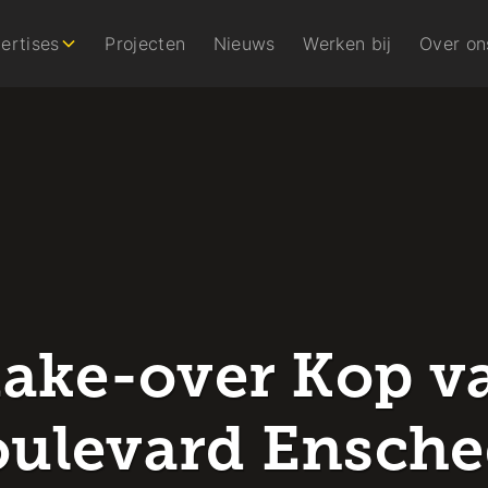
ertises
Projecten
Nieuws
Werken bij
Over on
ake-over Kop v
ulevard Ensch