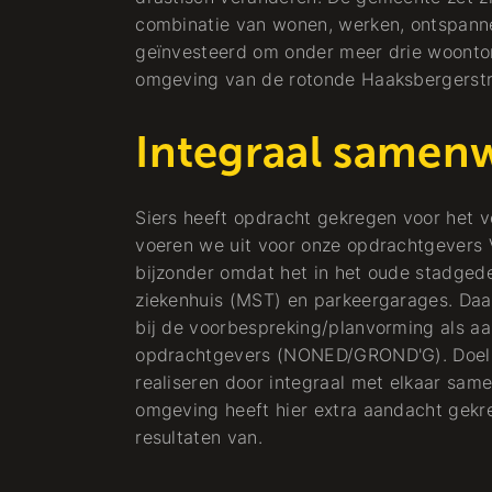
combinatie van wonen, werken, ontspanne
geïnvesteerd om onder meer drie woontore
omgeving van de rotonde Haaksbergerstr
Werkvoorbereider
Stadsverwarming
Integraal samen
Koude + Warmte
Siers heeft opdracht gekregen voor het v
voeren we uit voor onze opdrachtgevers V
bijzonder omdat het in het oude stadgedee
ziekenhuis (MST) en parkeergarages. Daarn
bij de voorbespreking/planvorming als 
opdrachtgevers (NONED/GROND'G). Doel i
realiseren door integraal met elkaar sam
omgeving heeft hier extra aandacht gekre
resultaten van.