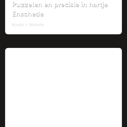
Puzzelen en precisie in hartje
Enschede
Koude + Warmte
Project