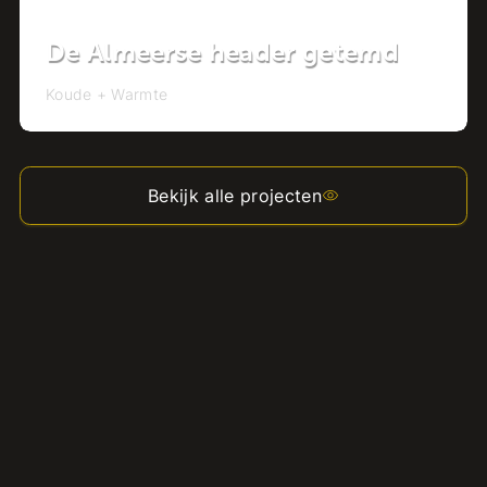
De Almeerse header getemd
Koude + Warmte
Bekijk alle projecten