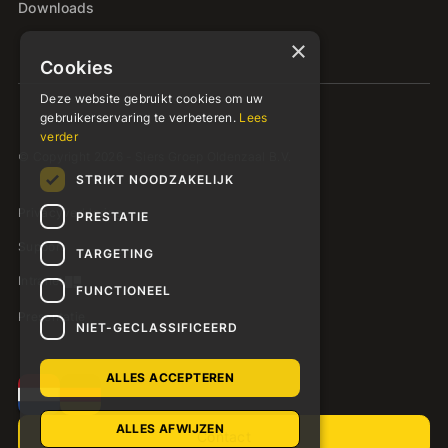
Downloads
×
Cookies
Deze website gebruikt cookies om uw
gebruikerservaring te verbeteren.
Lees
verder
© Copyright 2026 - Siers Groep Oldenzaal B.V.
STRIKT NOODZAKELIJK
Privacyverklaring
PRESTATIE
Support
TARGETING
Intranet
FUNCTIONEEL
Presentatie
NIET-GECLASSIFICEERD
ALLES ACCEPTEREN
ALLES AFWIJZEN
Contact