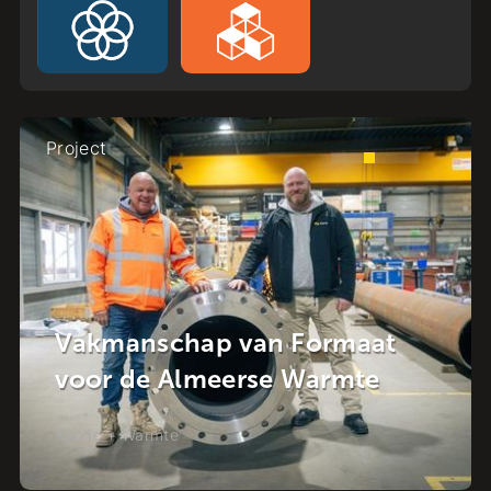
Project
Krachstroom in de Wijk:
rmaat
Energietransitie in het h
rmte
van Raalte
Koude + Warmte
-
Raalte