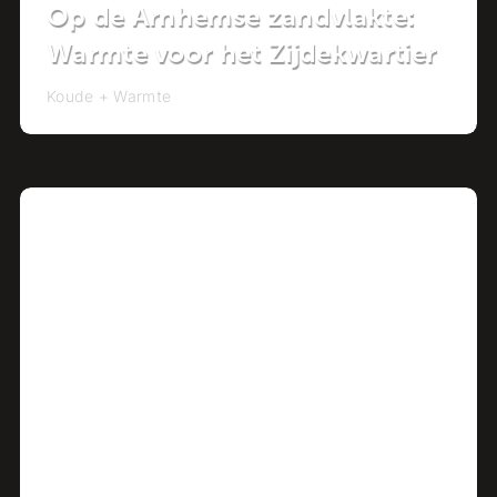
Op de Arnhemse zandvlakte:
Warmte voor het Zijdekwartier
Koude + Warmte
Project