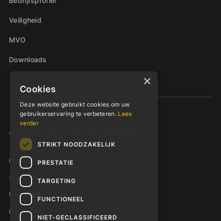
Bedrijfsprofiel
Veiligheid
MVO
Downloads
×
Cookies
Deze website gebruikt cookies om uw
gebruikerservaring te verbeteren.
Lees
verder
© Copyright 2026 - Siers Groep Oldenzaal B.V.
STRIKT NOODZAKELIJK
Privacyverklaring
PRESTATIE
Support
TARGETING
Intranet
FUNCTIONEEL
Presentatie
NIET-GECLASSIFICEERD