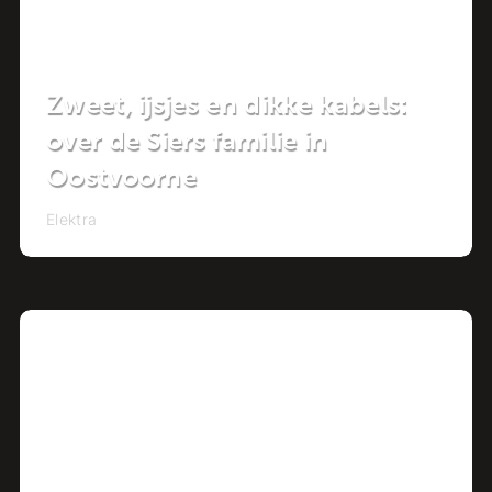
Zweet, ijsjes en dikke kabels:
over de Siers familie in
Oostvoorne
Elektra
Project