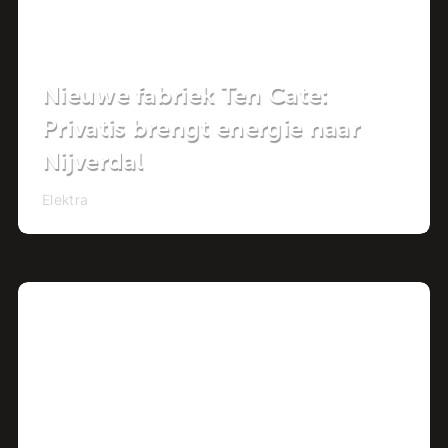
Nieuwe fabriek Ten Cate:
Privatis brengt energie naar
Nijverdal
Elektra
Project