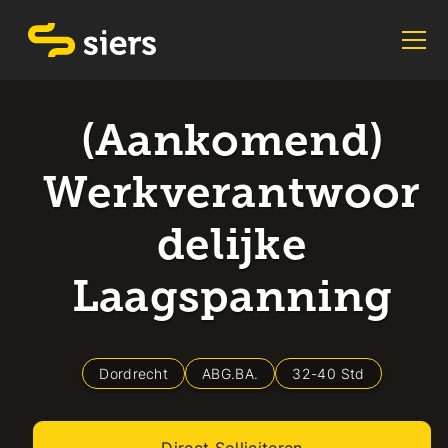
(Aankomend)
Werkverantwoor
delijke
Laagspanning
Dordrecht
ABG.BA.
32
-
40
Std
Direct Solliciteren