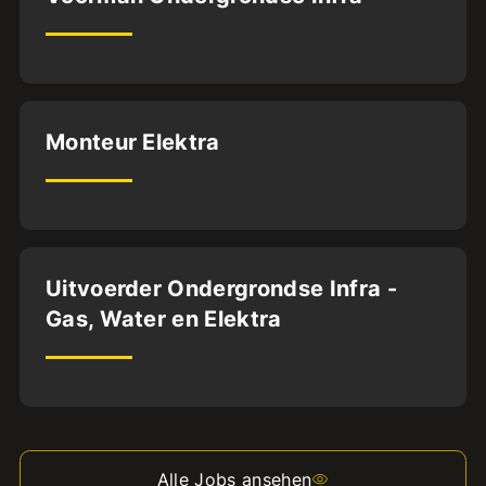
BFS2
32
uur
Oldenzaal
Monteur Elektra
BFS2
32
uur
Dordrecht
Uitvoerder Ondergrondse Infra -
Gas, Water en Elektra
32
uur
Alle Jobs ansehen