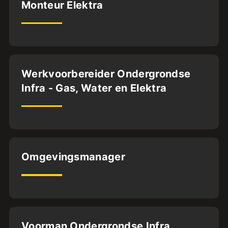
Dordrecht
Monteur Elektra
32
uur
Dordrecht
Werkvoorbereider Ondergrondse
Infra - Gas, Water en Elektra
32
uur
Apeldoorn
Omgevingsmanager
FH
UNI
32
uur
Deventer
Voorman Ondergrondse Infra