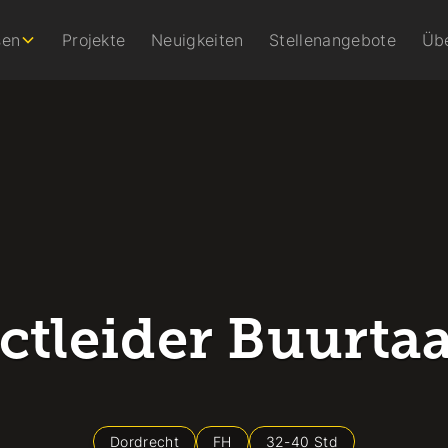
sen
Projekte
Neuigkeiten
Stellenangebote
Üb
ectleider Buurta
Dordrecht
FH
32
-
40
Std