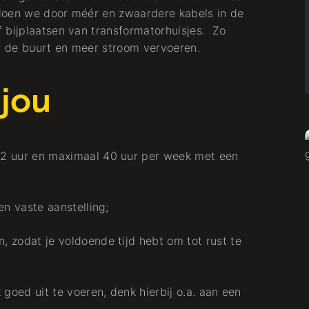
doen we door méér en zwaardere kabels in de
 bijplaatsen van transformatorhuisjes. Zo
 de buurt en meer stroom vervoeren.
 jou
2 uur en maximaal 40 uur per week met een
Projekt
en vaste aanstelling;
Graven Es: ein
g
nachbarschaftlicher
 zodat je voldoende tijd hebt om tot rust te
Ansatz ganz nah am
Zuhause
 goed uit te voeren, denk hierbij o.a. aan een