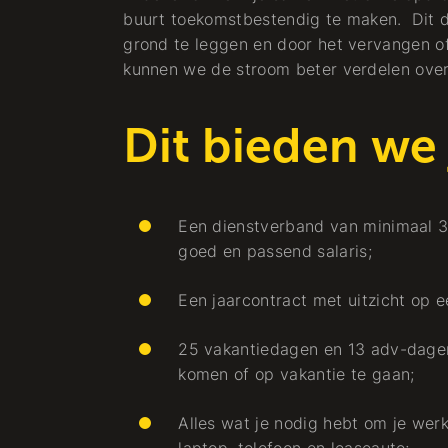
buurt toekomstbestendig te maken. Dit 
grond te leggen en door het vervangen of
kunnen we de stroom beter verdelen over
Dit bieden we
Een dienstverband van minimaal 3
Projekt
goed en passend salaris;
Premiere, großer
Een jaarcontract met uitzicht op e
Schritt:
ver
Energiespeicherun
25 vakantiedagen en 13 adv-dagen,
 in
im Solarpark
komen of op vakantie te gaan;
Bomhofsplas
Alles wat je nodig hebt om je werk