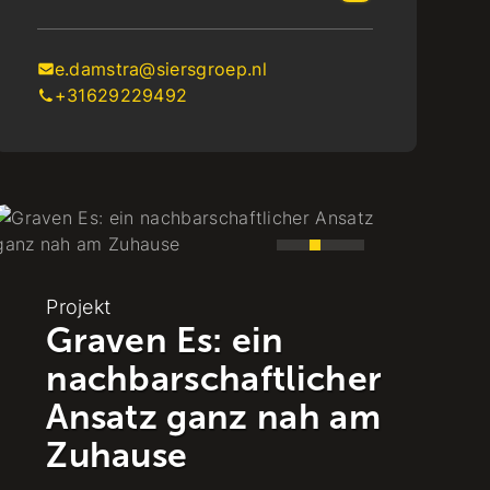
e.damstra@siersgroep.nl
+31629229492
P
Projekt
NuMeren startet!