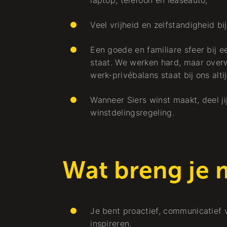
laptop, telefoon en leaseauto;
Elektro
Veel vrijheid en zelfstandigheid b
Een goede en familiare sfeer bij e
staat. We werken hard, maar over
Arbeiten bei
werk-privébalans staat bij ons alti
Wanneer Siers winst maakt, deel j
winstdelingsregeling.
Uitvoerder
Wat breng je 
ager
Energietransitie
Elektro
Je bent proactief, communicatief 
inspireren.