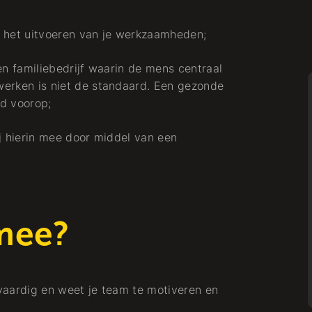
Elektro
ij het uitvoeren van je werkzaamheden;
en familiebedrijf waarin de mens centraal
werken is niet de standaard. Een gezonde
Arbeiten bei
jd voorop;
ij hierin mee door middel van een
Projectleider
mee?
Buurtaanpak
Elektro
vaardig en weet je team te motiveren en