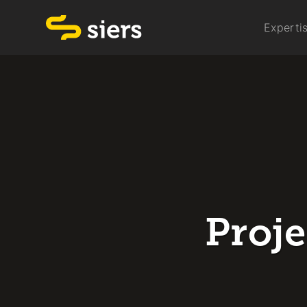
Experti
Proj