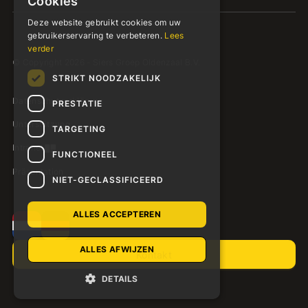
Cookies
Deze website gebruikt cookies om uw
gebruikerservaring te verbeteren.
Lees
verder
© Copyright 2026 - Siers Groep Oldenzaal B.V.
STRIKT NOODZAKELIJK
Datenschutzerklärung
PRESTATIE
Unterstützung
TARGETING
Intranet
FUNCTIONEEL
Präsentation
NIET-GECLASSIFICEERD
ALLES ACCEPTEREN
ALLES AFWIJZEN
Kontakt
DETAILS