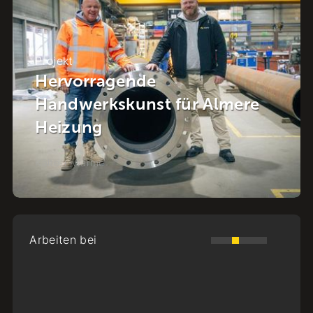
Projekt
Energie im Viertel: Die
Energiewende im Herzen von
Raalte
Kälte + Wärme
-
Raalte
Arbeiten bei