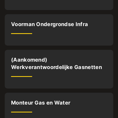
Deventer
Voorman Ondergrondse Infra
BFS2
32
uur
Oldenzaal
(Aankomend)
Werkverantwoordelijke Gasnetten
ABG.BA.
32
uur
Dordrecht
Monteur Gas en Water
32
uur