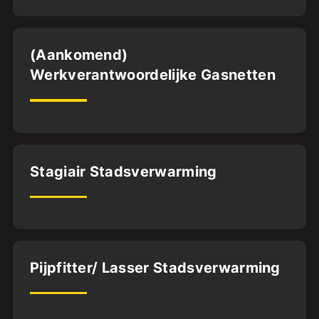
Dordrecht
(Aankomend)
Werkverantwoordelijke Gasnetten
32
uur
Utrecht
Stagiair Stadsverwarming
24
uur
Utrecht
Pijpfitter/ Lasser Stadsverwarming
BFS2
32
uur