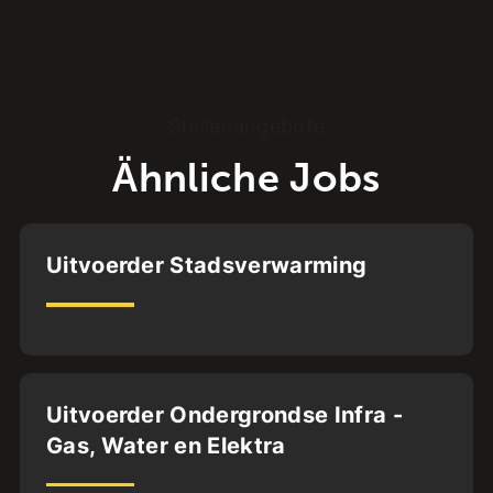
Stellenangebote
Ähnliche Jobs
Utrecht
Uitvoerder Stadsverwarming
ABG.BA.
32
uur
Dordrecht
Uitvoerder Ondergrondse Infra -
Gas, Water en Elektra
32
uur