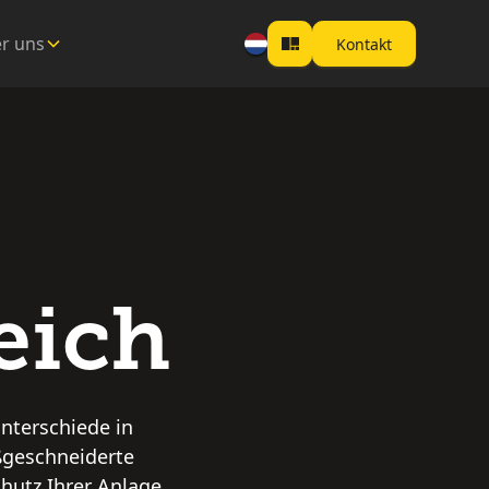
r uns
Kontakt
eich
unterschiede in
ßgeschneiderte
chutz Ihrer Anlage