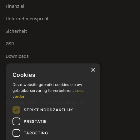
Finanziell
Unternehmensprofil
Sicherheit
GSR
Downloads
×
Cookies
Deze website gebruikt cookies om uw
gebruikerservaring te verbeteren.
Lees
verder
© Copyright 2026 - Siers Groep Oldenzaal B.V.
STRIKT NOODZAKELIJK
Datenschutzerklärung
PRESTATIE
Unterstützung
TARGETING