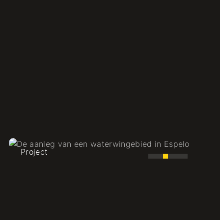
fra
Praktijkdocent Gas/Water
Water
Project