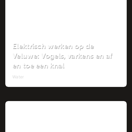
Elektrisch werken op de
Veluwe: Vogels, varkens en af
en toe een knal
Water
Project