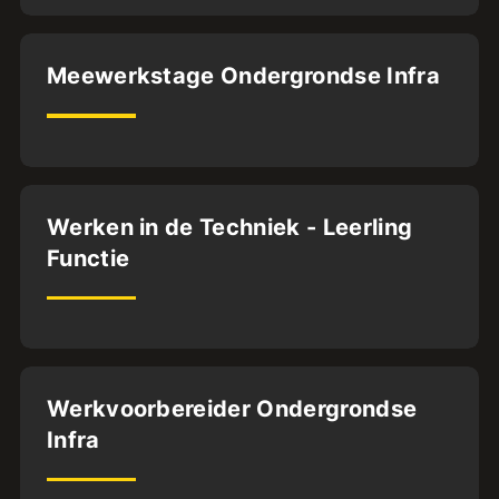
Deventer
Meewerkstage Ondergrondse Infra
MBO3
MBO4
24
uur
Dordrecht
Werken in de Techniek - Leerling
Functie
VMBO
40
uur
Dordrecht
Werkvoorbereider Ondergrondse
Infra
MBO4
32
uur