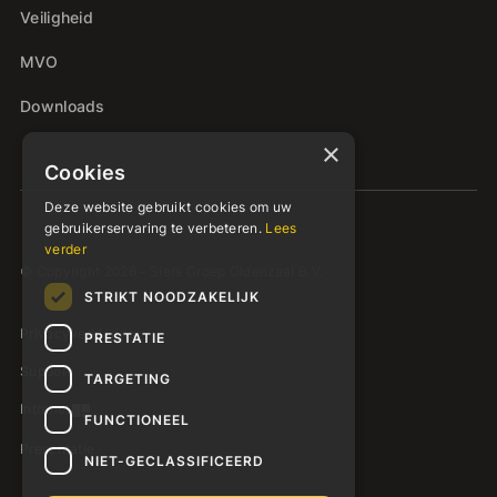
Veiligheid
MVO
Downloads
×
Cookies
Deze website gebruikt cookies om uw
gebruikerservaring te verbeteren.
Lees
verder
© Copyright 2026 - Siers Groep Oldenzaal B.V.
STRIKT NOODZAKELIJK
Privacyverklaring
PRESTATIE
Support
TARGETING
Intranet
FUNCTIONEEL
Presentatie
NIET-GECLASSIFICEERD