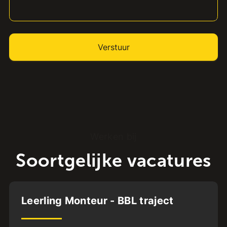
Werken bij
Soortgelijke vacatures
Deventer
Leerling Monteur - BBL traject
VMBO
MBO2