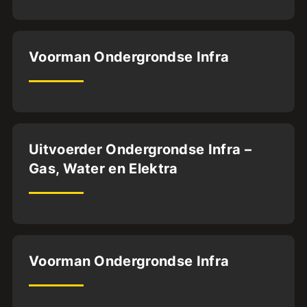
40
uur
Deventer
Voorman Ondergrondse Infra
MBO3
32
uur
Deventer
Uitvoerder Ondergrondse Infra –
Gas, Water en Elektra
MBO4
HBO
32
uur
Dordrecht
Voorman Ondergrondse Infra
MBO3
32
uur