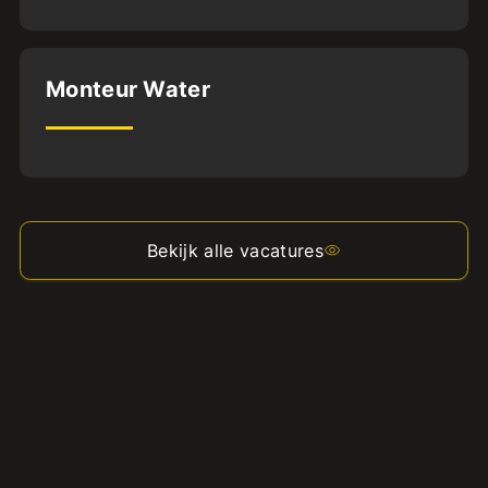
Dordrecht
Monteur Water
MBO3
32
uur
Bekijk alle vacatures