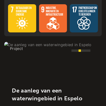
Project
De aanleg van een
Hi
waterwingebied in Espelo
bi