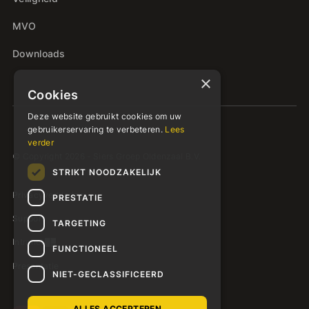
MVO
Downloads
×
Cookies
Deze website gebruikt cookies om uw
gebruikerservaring te verbeteren.
Lees
verder
© Copyright 2026 - Siers Groep Oldenzaal B.V.
STRIKT NOODZAKELIJK
Privacyverklaring
PRESTATIE
Support
TARGETING
Intranet
FUNCTIONEEL
Presentatie
NIET-GECLASSIFICEERD
ALLES ACCEPTEREN