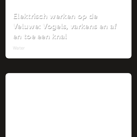
Elektrisch werken op de
Veluwe: Vogels, varkens en af
en toe een knal
Water
Project