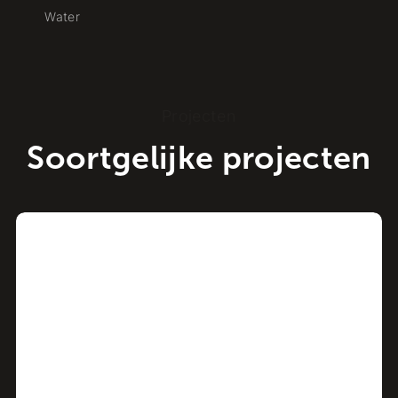
Water
Wat
Projecten
Soortgelijke projecten
Project