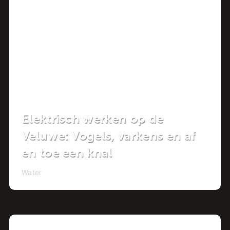
Project
Elektrisch werken op de
Veluwe: Vogels, varkens en af
en toe een knal
Water