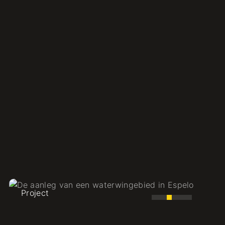
Praktijkdocent Gas/Water
Water
Project