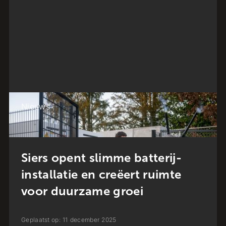
Nieuws
Siers opent slimme batterij-
installatie en creëert ruimte
voor duurzame groei
Geplaatst op:
11
december
2025