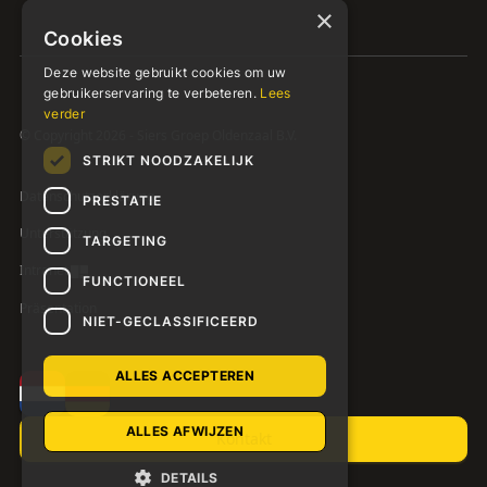
×
Cookies
Deze website gebruikt cookies om uw
gebruikerservaring te verbeteren.
Lees
verder
© Copyright 2026 - Siers Groep Oldenzaal B.V.
STRIKT NOODZAKELIJK
Datenschutzerklärung
PRESTATIE
Unterstützung
TARGETING
Intranet
FUNCTIONEEL
Präsentation
NIET-GECLASSIFICEERD
ALLES ACCEPTEREN
ALLES AFWIJZEN
Kontakt
DETAILS