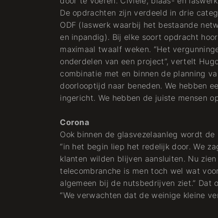
door te voeren. Civiele, blaas- en lasw
glazen spaghetti
De opdrachten zijn verdeeld in drie catego
ODF (laswerk waarbij het bestaande netwe
en inpandig). Bij elke soort opdracht hoo
Telecom
maximaal twaalf weken. “Het vergunningen
onderdelen van een project”, vertelt Hug
combinatie met en binnen de planning va
doorlooptijd naar beneden. We hebben ee
ingericht. We hebben de juiste mensen op 
Corona
Ook binnen de glasvezelaanleg wordt de
“in het begin liep het redelijk door. We z
klanten wilden blijven aansluiten. Nu zien
telecombranche is men toch wel wat voor
algemeen bij de nutsbedrijven ziet.” Dat 
“We verwachten dat de weinige kleine ve