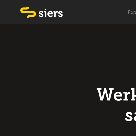
Exp
Werk
s