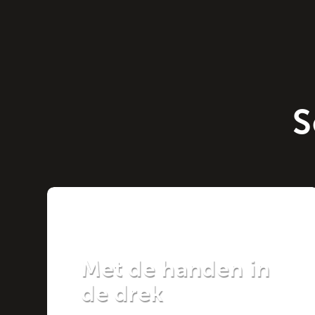
S
Project
Met de handen in
de drek