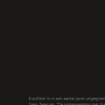
Eurofiber is in een aantal jaren uitgegro
Siers Telecom. “De samenwerking met Euro