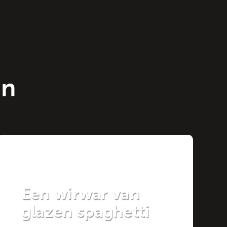
en
Project
Een wirwar van
glazen spaghetti