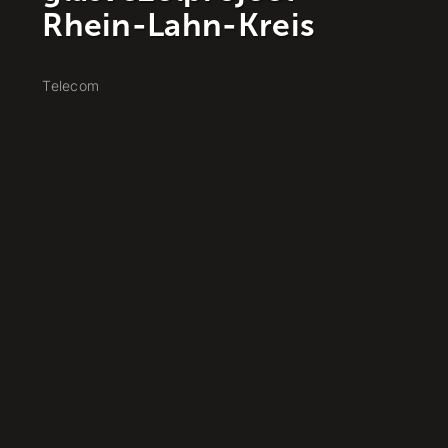
woonwijk
Telecom
-
Enschede