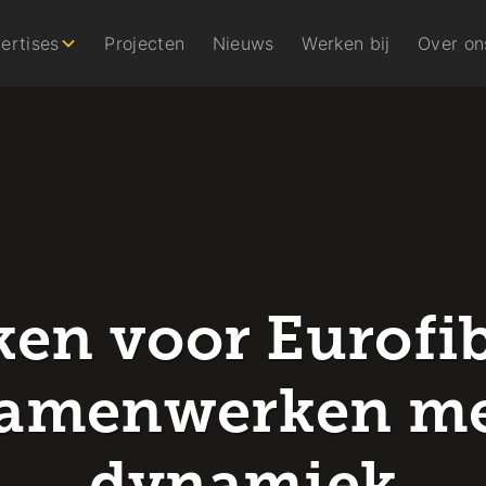
ertises
Projecten
Nieuws
Werken bij
Over on
en voor Eurofib
amenwerken m