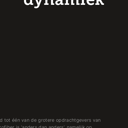
dynamiek
eid tot één van de grotere opdrachtgevers van
fiber is ‘anders dan anders’, namelijk op