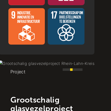
Project
Van zandvlakte
naar groene