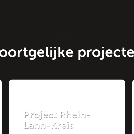
Projecten
oortgelijke project
Project
Project Rhein-
Lahn-Kreis