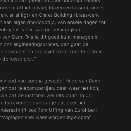
erkzaamheden gebeuren door onderaannemers.
Rhein-Lahn-Kreis
rieën: offnet (civiel, blazen en lassen), onnet
rk er al ligt) en Onnet Building (blaaswerk
rt een eigen doorlooptijd, van enkele dagen tot
Telecom
traject is één van de belangrijkste
o van Dam. “Als je dit goed kunt managen in
n ons engineeringsproces, dan gaat de
n compleet en exclusief team voor Eurofiber
de juiste plek.“
 invloed van corona gevoeld. Hugo van Dam:
agen dat telecompartijen, daar waar het kon,
 we dat de instroom wel iets daalt. In de
uitstrevender dan dat je dat over het
onderschrijft ook Tom Uffing van Eurofiber:
rtragingen snel weer worden ingelopen”.