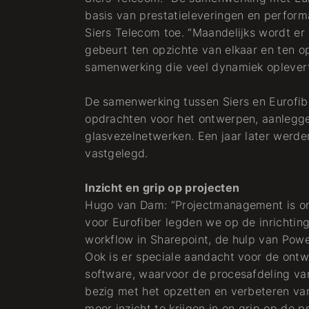
basis van prestatieleveringen en perform
Siers Telecom toe. “Maandelijks wordt e
gebeurt ten opzichte van elkaar en ten op
samenwerking die veel dynamiek oplevert
De samenwerking tussen Siers en Eurofibe
opdrachten voor het ontwerpen, aanlegge
glasvezelnetwerken. Een jaar later werde
vastgelegd.
Inzicht en grip op projecten
Hugo van Dam: “Projectmanagement is on
voor Eurofiber legden we op de inrichtin
workflow in Sharepoint, de hulp van Powe
Ook is er speciale aandacht voor de ont
software, waarvoor de procesafdeling van
bezig met het opzetten en verbeteren v
meer inzicht te krijgen in en grip op de p