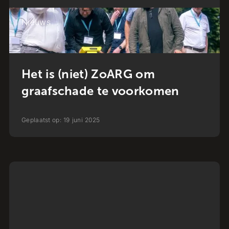
Nieuws
Het is (niet) ZoARG om
graafschade te voorkomen
Geplaatst op:
19
juni
2025