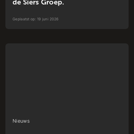
de Siers Groep.
Geplaatst op:
19
juni
2026
Nieuws