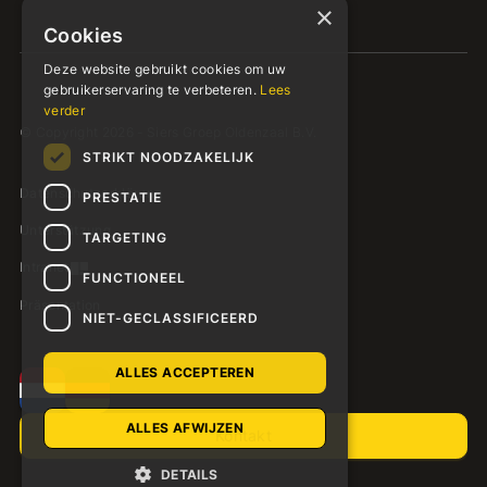
×
Cookies
Deze website gebruikt cookies om uw
gebruikerservaring te verbeteren.
Lees
verder
© Copyright 2026 - Siers Groep Oldenzaal B.V.
STRIKT NOODZAKELIJK
Datenschutzerklärung
PRESTATIE
Unterstützung
TARGETING
Intranet
FUNCTIONEEL
Präsentation
NIET-GECLASSIFICEERD
ALLES ACCEPTEREN
ALLES AFWIJZEN
Kontakt
DETAILS