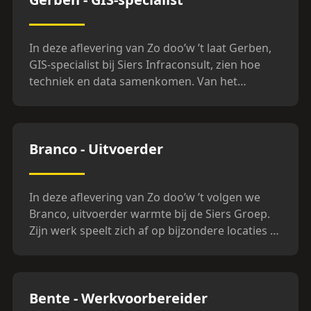
In deze aflevering van Zo doo’w ’t laat Gerben,
GIS-specialist bij Siers Infraconsult, zien hoe
techniek en data samenkomen. Van het
inscannen van kabels tot het bouwen van
slimme dashboards en het werken met
innovatieve tools – dit is waar digitale
Aflevering
2
Branco - Uitvoerder
infrastructuur tot leven komt. Maar Gerben laat
ook iets anders zien: de mensen. De sfeer. Het
plezier. Want werken bij Siers is meer dan
In deze aflevering van Zo doo’w ’t volgen we
techniek alleen. Het is een familie. En daar wil je
Branco, uitvoerder warmte bij de Siers Groep.
bij horen. Zo doo'w 't. Met Gerben.
Zijn werk speelt zich af op bijzondere locaties –
van moderne bouwplaatsen tot eeuwenoude
werfkelders in Utrecht. Branco laat zien hoe
afwisselend en uitdagend zijn rol is. Als
Aflevering
3
Bente - Werkvoorbereider
uitvoerder is geen dag hetzelfde – en dat is