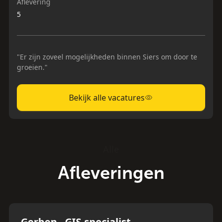
Aflevering
5
"Er zijn zoveel mogelijkheden binnen Siers om door te
groeien."
Bekijk alle vacatures
Alle
Afleveringen
Aflevering
1
Gerben - GIS-specialist