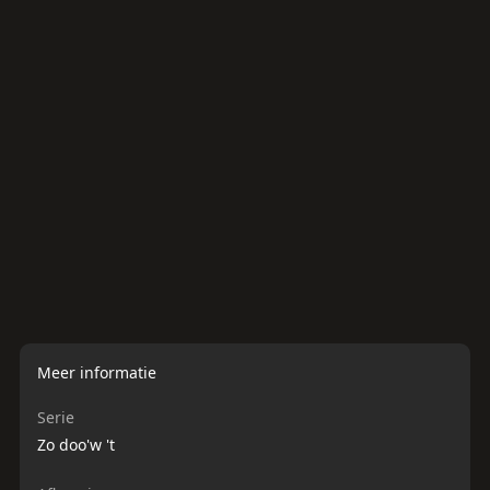
Pijpfitter
Koude + Warmte
Meer informatie
Serie
Zo doo'w 't