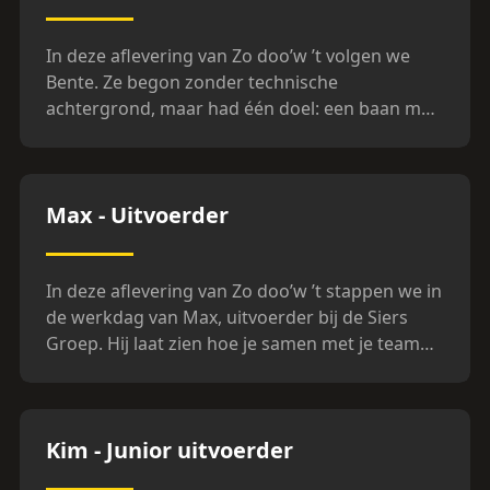
precies waarom hij dit vak met zoveel plezier
uitoefent. Een rol vol afwisseling,
In deze aflevering van Zo doo’w ’t volgen we
verantwoordelijkheid en liefde voor het vak. Zo
Bente. Ze begon zonder technische
doo'w 't. Met Branco.
achtergrond, maar had één doel: een baan met
impact. In Zo doo’w ’t zie je hoe Bente zich via
een traineeship bij Siers ontwikkelde tot
werkvoorbereider. Ze neemt je mee langs haar
Aflevering
4
Max - Uitvoerder
route binnen het bedrijf én langs de
indrukwekkendste projecten: gestuurde
boringen, slimme oplossingen en innovaties die
In deze aflevering van Zo doo’w ’t stappen we in
onder de grond beginnen – maar boven de
de werkdag van Max, uitvoerder bij de Siers
grond het verschil maken. Zo doo'w 't. Met
Groep. Hij laat zien hoe je samen met je team
Bente.
werkt aan ondergrondse infrastructuur die
écht het verschil maakt. Van voorbereiding tot
uitvoering draait het om vertrouwen,
Aflevering
5
Kim - Junior uitvoerder
afstemming en plezier op de werkvloer. Max
bouwt niet alleen aan slimme oplossingen