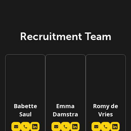
gaan ervoor zorgen dat jij jouw plek binnen onze
familie gaat vinden!
Recruitment Team
Babette
Emma
Romy de
Saul
Damstra
Vries