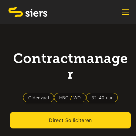
Contractmanage
r
Oldenzaal
HBO
WO
32
-
40
uur
Direct Solliciteren