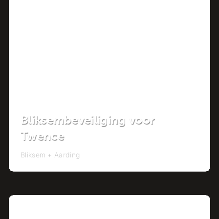
Bliksembeveiliging voor
Twence
Bliksem + Aarding
Project