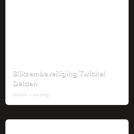
Bliksembeveiliging Twickel
Delden
Bliksem + Aarding
Project