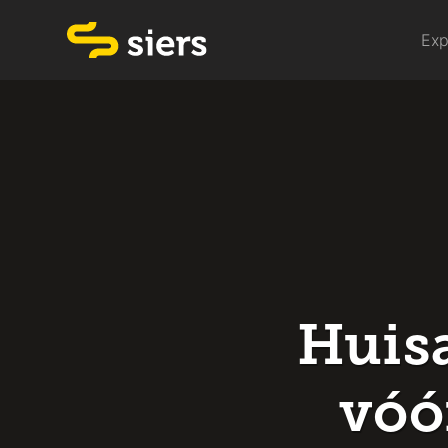
Exp
Huisa
vóó