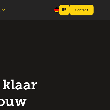
s
Contact
 klaar
bouw