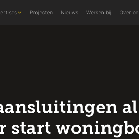
ertises
Projecten
Nieuws
Werken bij
Over on
ansluitingen al
r start woning