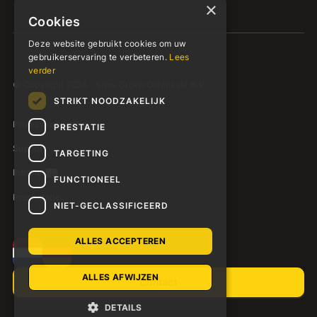
×
Cookies
Deze website gebruikt cookies om uw
gebruikerservaring te verbeteren.
Lees
verder
© Copyright 2026 - Siers Groep Oldenzaal B.V.
STRIKT NOODZAKELIJK
Privacyverklaring
PRESTATIE
Support
TARGETING
Intranet
FUNCTIONEEL
Presentatie
NIET-GECLASSIFICEERD
ALLES ACCEPTEREN
ALLES AFWIJZEN
Contact
DETAILS