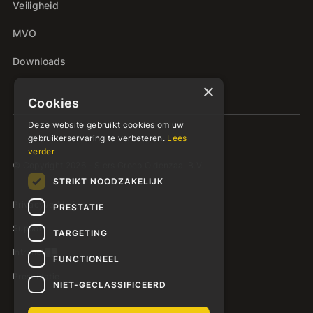
Veiligheid
MVO
Downloads
×
Cookies
Deze website gebruikt cookies om uw
gebruikerservaring te verbeteren.
Lees
verder
© Copyright 2026 - Siers Groep Oldenzaal B.V.
STRIKT NOODZAKELIJK
Privacyverklaring
PRESTATIE
Support
TARGETING
Intranet
FUNCTIONEEL
Presentatie
NIET-GECLASSIFICEERD