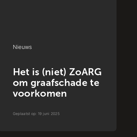
Nieuws
Het is (niet) ZoARG
om graafschade te
voorkomen
Geplaatst op:
19
juni
2025