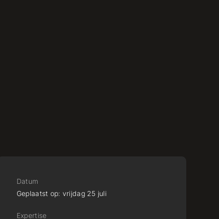
Datum
Geplaatst op:
vrijdag
25
juli
Expertise