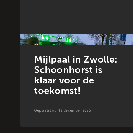
Nieuws
Mijlpaal in Zwolle:
Schoonhorst is
klaar voor de
toekomst!
Geplaatst op:
19
december
2025