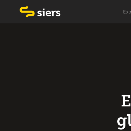
Exp
E
g