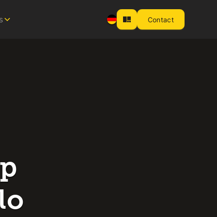
s
Contact
op
lo