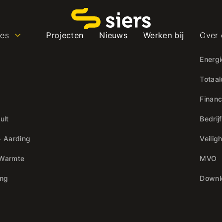
ses
Projecten
Nieuws
Werken bij
Over 
Energi
Totaal
Financ
ult
Bedrij
+ Aarding
Veilig
 Warmte
MVO
ing
Downl