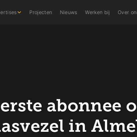
ertises
Projecten
Nieuws
Werken bij
Over on
erste abonnee 
lasvezel in Alme