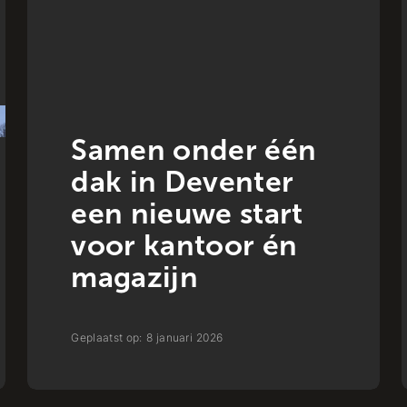
Nieuws
Samen onder één
dak in Deventer
een nieuwe start
voor kantoor én
magazijn
Geplaatst op:
8
januari
2026