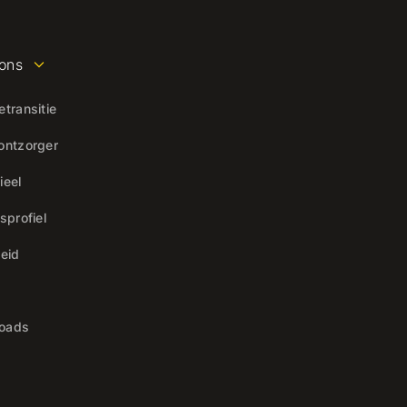
ons
etransitie
ontzorger
ieel
fsprofiel
heid
oads