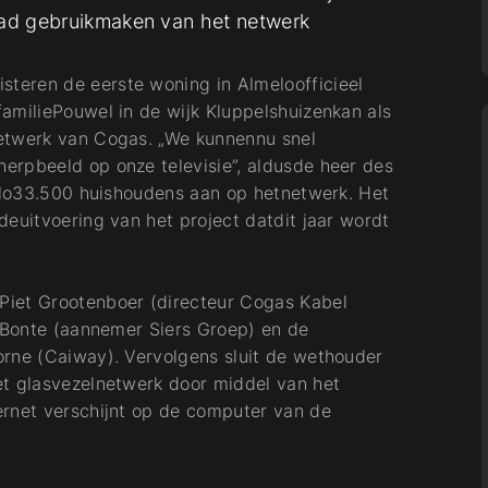
stad gebruikmaken van het netwerk
teren de eerste woning in Almeloofficieel
amiliePouwel in de wijk Kluppelshuizenkan als
etwerk van Cogas. „We kunnennu snel
erpbeeld op onze televisie”, aldusde heer des
melo33.500 huishoudens aan op hetnetwerk. Het
deuitvoering van het project datdit jaar wordt
Piet Grootenboer (directeur Cogas Kabel
d Bonte (aannemer Siers Groep) en de
orne (Caiway). Vervolgens sluit de wethouder
et glasvezelnetwerk door middel van het
ernet verschijnt op de computer van de